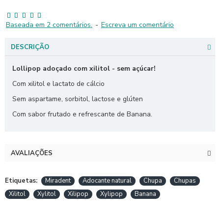
Baseada em 2 comentários.
-
Escreva um comentário
DESCRIÇÃO
Lollipop adoçado com xilitol - sem açúcar!
Com xilitol e lactato de cálcio
Sem aspartame, sorbitol, lactose e glúten
Com sabor frutado e refrescante de Banana.
AVALIAÇÕES
Etiquetas:
Miradent
Adocante natural
Chupa
Chupas
Xilitol
Xylitol
Xilipop
Xylipop
Banana