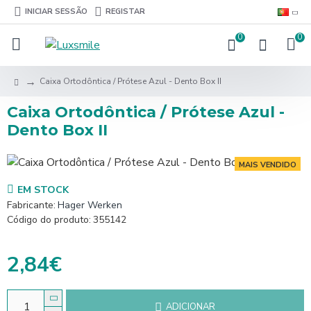
INICIAR SESSÃO
REGISTAR
0
0
Caixa Ortodôntica / Prótese Azul - Dento Box II
Caixa Ortodôntica / Prótese Azul -
Dento Box II
MAIS VENDIDO
EM STOCK
Fabricante:
Hager Werken
Código do produto:
355142
2,84€
ADICIONAR