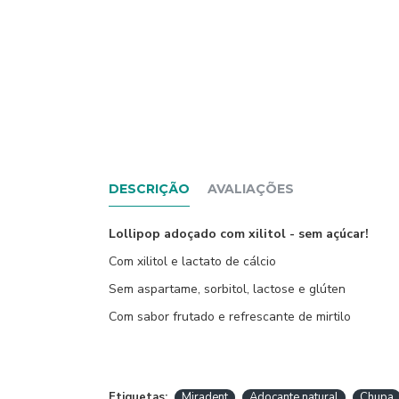
DESCRIÇÃO
AVALIAÇÕES
Lollipop adoçado com xilitol - sem açúcar!
Com xilitol e lactato de cálcio
Sem aspartame, sorbitol, lactose e glúten
Com sabor frutado e refrescante de mirtilo
Etiquetas:
Miradent
Adocante natural
Chupa