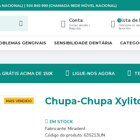
XA NACIONAL) | 934 840 990 (CHAMADA REDE MÓVEL NACIONAL)
Conta
Lista de 
0
Iniciar sessão /
Adicione os se
Registar
favoritos
OBLEMAS GENGIVAIS
SENSIBILIDADE DENTÁRIA
CATEGO
 GRÁTIS ACIMA DE 150€
LIGUE-NOS AGORA
TE
Chupa-Chupa Xylitol
MAIS VENDIDO
EM STOCK
Fabricante:
Miradent
Código do produto:
635213UN