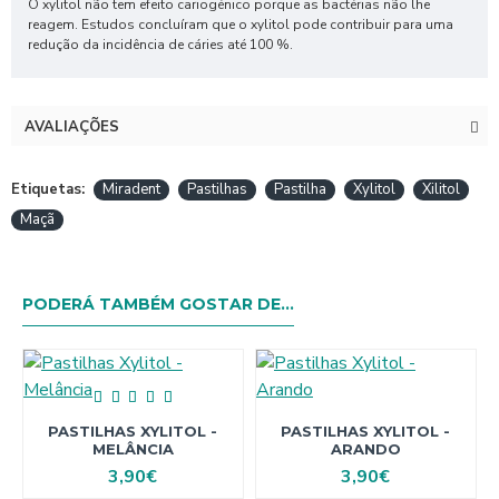
O xylitol não tem efeito cariogénico porque as bactérias não lhe
reagem. Estudos concluíram que o xylitol pode contribuir para uma
redução da incidência de cáries até 100 %.
AVALIAÇÕES
Etiquetas:
Miradent
Pastilhas
Pastilha
Xylitol
Xilitol
Maçã
PODERÁ TAMBÉM GOSTAR DE...
PASTILHAS XYLITOL -
PASTILHAS XYLITOL -
MELÂNCIA
ARANDO
3,90€
3,90€