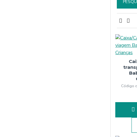
PESQU
Ca
tran
Ba
Código d