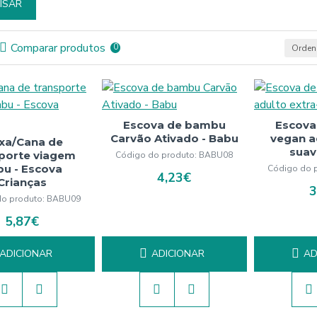
ISAR
Comparar produtos
0
Ordena
Escova de bambu
Escova
Carvão Ativado - Babu
vegan a
ixa/Cana de
suav
sporte viagem
Código do produto:
BABU08
bu - Escova
Código do 
4,23€
Crianças
3
o produto:
BABU09
5,87€
ADICIONAR
ADICIONAR
AD