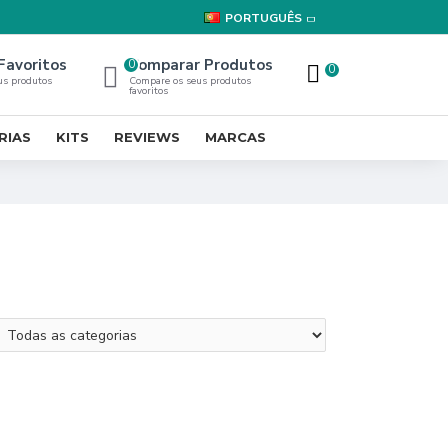
PORTUGUÊS
Favoritos
Comparar Produtos
0
0
us produtos
Compare os seus produtos
favoritos
RIAS
KITS
REVIEWS
MARCAS