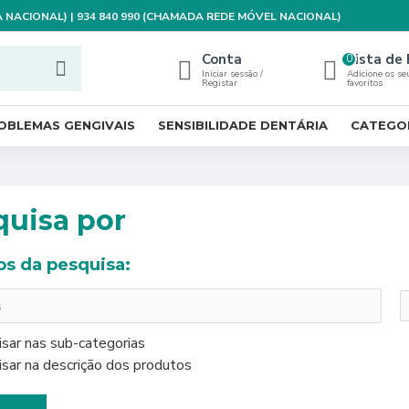
XA NACIONAL) | 934 840 990 (CHAMADA REDE MÓVEL NACIONAL)
Conta
Lista de 
0
Iniciar sessão /
Adicione os se
Registar
favoritos
OBLEMAS GENGIVAIS
SENSIBILIDADE DENTÁRIA
CATEGO
quisa por
ios da pesquisa:
sar nas sub-categorias
sar na descrição dos produtos