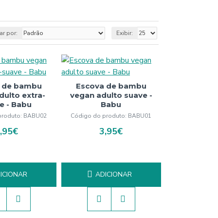
r por:
Exibir:
 de bambu
Escova de bambu
dulto extra-
vegan adulto suave -
e - Babu
Babu
produto:
BABU02
Código do produto:
BABU01
,95€
3,95€
ICIONAR
ADICIONAR