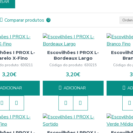
ISAR
Comparar produtos
0
Ordena
lhões I PROX L-
Escovilhões I PROX L-
Escovilh
relo X-Fino
Bordeaux Largo
Bra
do produto:
630211
Código do produto:
630215
Código do 
3,20€
3,20€
3
ADICIONAR
ADICIONAR
AD
lhões I PROX L-
Escovilhões I PROX L-
Escovilh