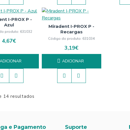
ent I-PROX P -
Azul
Miradent I-PROX P -
Recargas
do produto:
631032
Código do produto:
631034
4,67€
3,19€
ADICIONAR
ADICIONAR
e 14 resultados
ega e Pagamento
Suporte