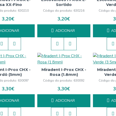
sa XX-Fino
Sortido
Verd
do produto:
630210
Código do produto:
630216
Código do 
3,20€
3,20€
3
ADICIONAR
ADICIONAR
AD
nt I-Prox CHX -
Miradent I-Prox CHX -
Miradent
rdô (5mm)
Rosa (1.8mm)
Verde
do produto:
630097
Código do produto:
630092
Código do 
3,30€
3,30€
3
ADICIONAR
ADICIONAR
AD