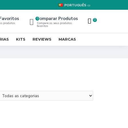
PORTUGUÊS
Favoritos
Comparar Produtos
0
0
us produtos
Compare os seus produtos
favoritos
RIAS
KITS
REVIEWS
MARCAS