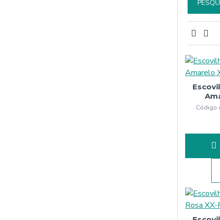
PESQU
Escovi
Ama
Código 
Escovi