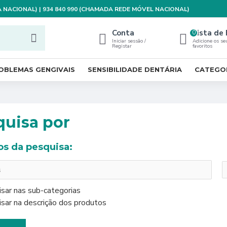
XA NACIONAL) | 934 840 990 (CHAMADA REDE MÓVEL NACIONAL)
Conta
Lista de 
0
Iniciar sessão /
Adicione os se
Registar
favoritos
OBLEMAS GENGIVAIS
SENSIBILIDADE DENTÁRIA
CATEGO
quisa por
ios da pesquisa:
sar nas sub-categorias
sar na descrição dos produtos