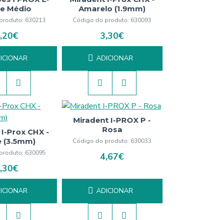
e Médio
Amarelo (1.9mm)
produto:
630213
Código do produto:
630093
,20€
3,30€
ICIONAR
ADICIONAR
Miradent I-PROX P -
Rosa
 I-Prox CHX -
 (3.5mm)
Código do produto:
630033
produto:
630095
4,67€
,30€
ICIONAR
ADICIONAR