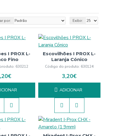
r por:
Exibir:
ões I PROX L-
Escovilhões I PROX L-
nco Fino
Laranja Cónico
produto:
630212
Código do produto:
630124
,20€
3,20€
ICIONAR
ADICIONAR
ões I PROX L-
Miradent I-Prox CHX -