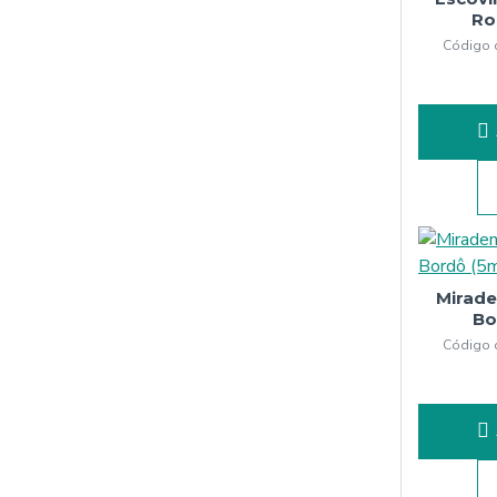
Ro
Código 
Mirade
Bo
Código 